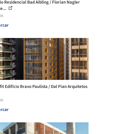
io Residencial Bad Aibling / Florian Nagler
e...
os
rcar
it Edifício Bravo Paulista / Dal Pian Arquitetos
os
rcar