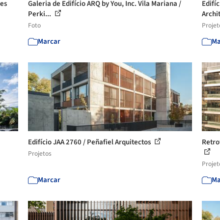
les
Galeria de Edifício ARQ by You, Inc. Vila Mariana /
Edifíc
Perki...
Archit
Foto
Projet
Marcar
Ma
Edifício JAA 2760 / Peñafiel Arquitectos
Retrof
Projetos
Projet
Marcar
Ma