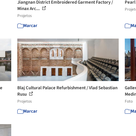
Jiangnan District Embroidered Garment Factory /
Pearl
Minax Arc...
Projet
Projetos
Marcar
Ma
re
Blaj Cultural Palace Refurbishment / Vlad Sebastian
Galle
Rusu
Medin
Projetos
Foto
Marcar
Ma