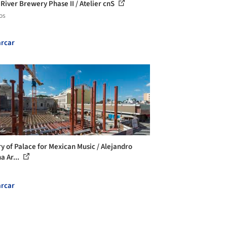
 River Brewery Phase II / Atelier cnS
os
rcar
ry of Palace for Mexican Music / Alejandro
a Ar...
rcar