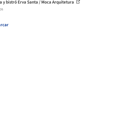
a y bistró Erva Santa / Moca Arquitetura
os
rcar