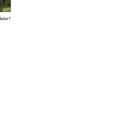
dular?