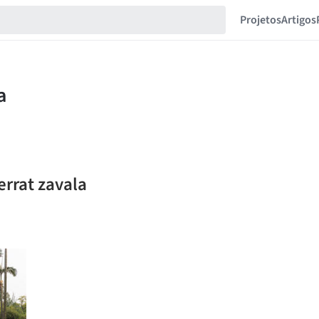
Projetos
Artigos
errat zavala