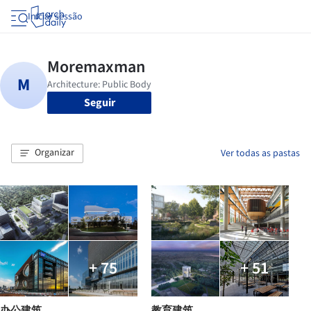
Iniciar sessão
Seguir
Organizar
Ver todas as pastas
+ 75
+ 51
办公建筑
教育建筑