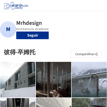
Iniciar sessão
Seguir
彼得·卒姆托
Compartilhar