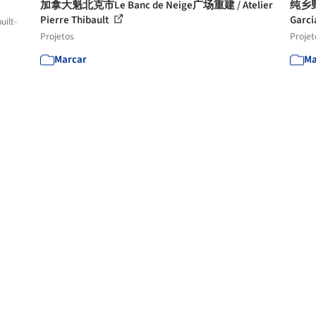
加拿大魁北克市Le Banc de Neige广场重建 / Atelier
纯乡野棕
Pierre Thibault
Garci
uilt-
Projetos
Projet
Marcar
Ma