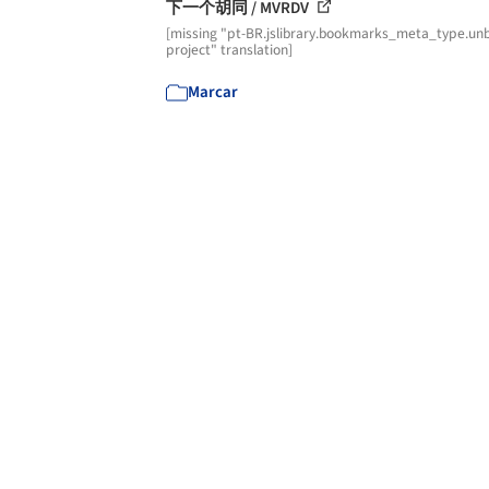
下一个胡同 / MVRDV
[missing "pt-BR.jslibrary.bookmarks_meta_type.unb
project" translation]
Marcar