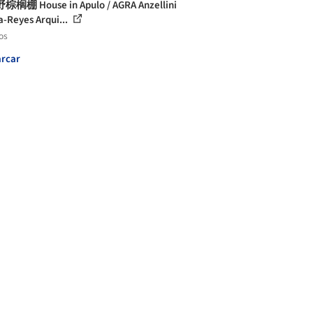
榈棚 House in Apulo / AGRA Anzellini
a-Reyes Arqui...
os
rcar