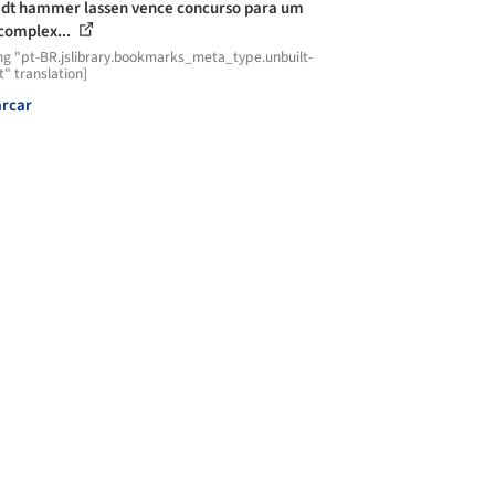
dt hammer lassen vence concurso para um
complex...
ng "pt-BR.jslibrary.bookmarks_meta_type.unbuilt-
t" translation]
rcar