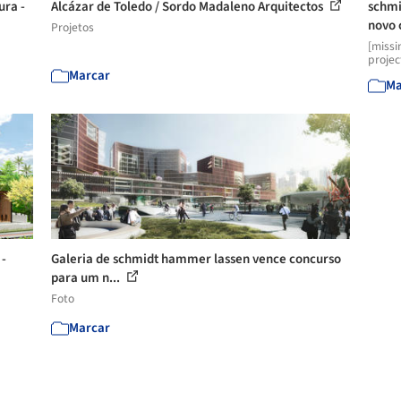
ura -
Alcázar de Toledo / Sordo Madaleno Arquitectos
schmi
novo 
Projetos
[missi
projec
Marcar
Ma
 -
Galeria de schmidt hammer lassen vence concurso
para um n...
Foto
Marcar