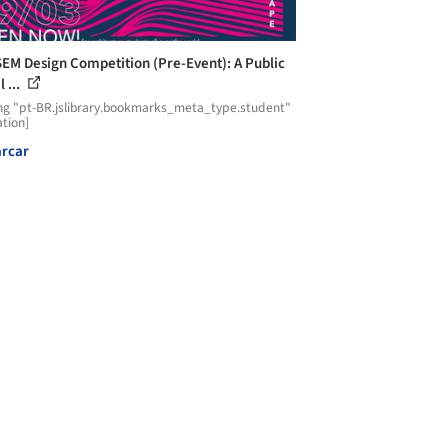
EM Design Competition (Pre-Event): A Public
l ...
ng "pt-BR.jslibrary.bookmarks_meta_type.student"
ation]
rcar