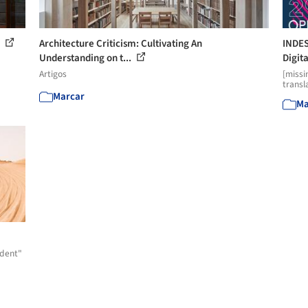
8
Architecture Criticism: Cultivating An
INDES
Understanding on t...
Digita
Artigos
[missi
transl
Marcar
Ma
udent"