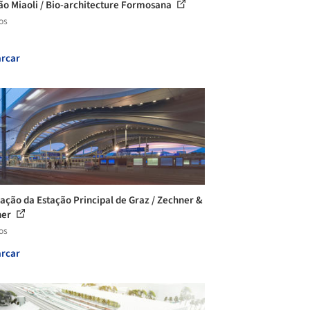
ão Miaoli / Bio-architecture Formosana
os
rcar
ação da Estação Principal de Graz / Zechner &
ner
os
rcar