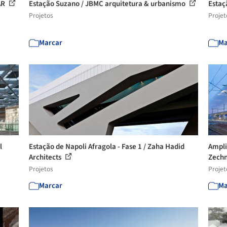
AR
Estação Suzano / JBMC arquitetura & urbanismo
Estaç
Projetos
Projet
Marcar
Ma
l
Estação de Napoli Afragola - Fase 1 / Zaha Hadid
Ampli
Architects
Zech
Projetos
Projet
Marcar
Ma