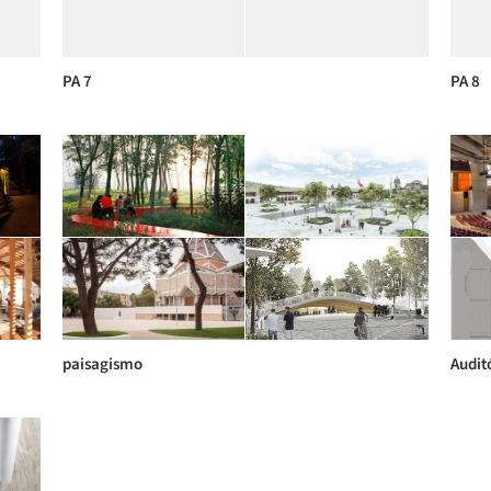
PA 7
PA 8
paisagismo
Audit