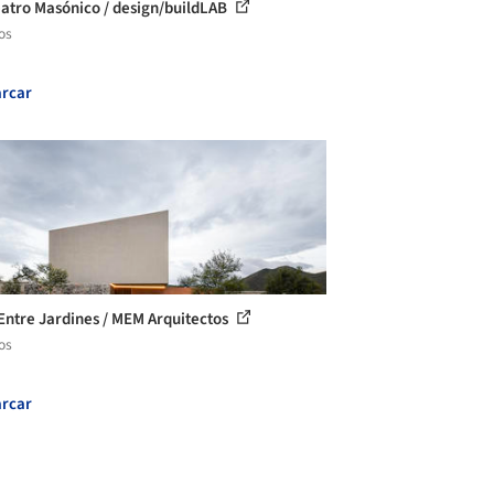
eatro Masónico / design/buildLAB
os
rcar
Entre Jardines / MEM Arquitectos
os
rcar