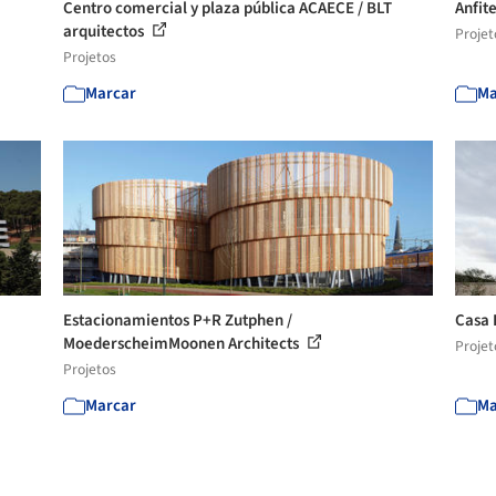
Centro comercial y plaza pública ACAECE / BLT
Anfit
arquitectos
Projet
Projetos
Marcar
Ma
Estacionamientos P+R Zutphen /
Casa 
MoederscheimMoonen Architects
Projet
Projetos
Marcar
Ma