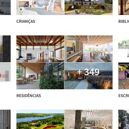
CRIANÇAS
BIBL
+ 349
RESIDÊNCIAS
ESCR