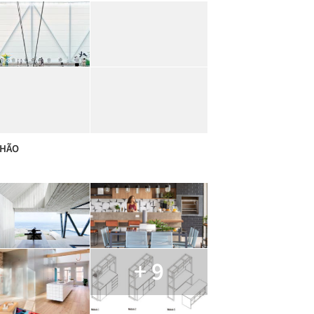
LHÃO
+ 9