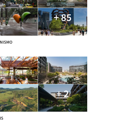
+ 85
NISMO
+ 2
IS