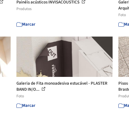
Painéis acústicos INVISACOUSTICS
Galer
Arquit
Produtos
Foto
Marcar
Ma
Galeria de Fita monoadesiva estucável - PLASTER
Pisos
BAND IN/O...
Bras
Foto
Produ
Marcar
Ma