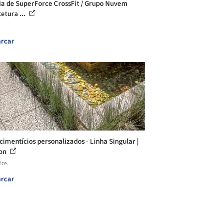
ia de SuperForce CrossFit / Grupo Nuvem
etura ...
rcar
 cimentícios personalizados - Linha Singular |
ton
tos
rcar