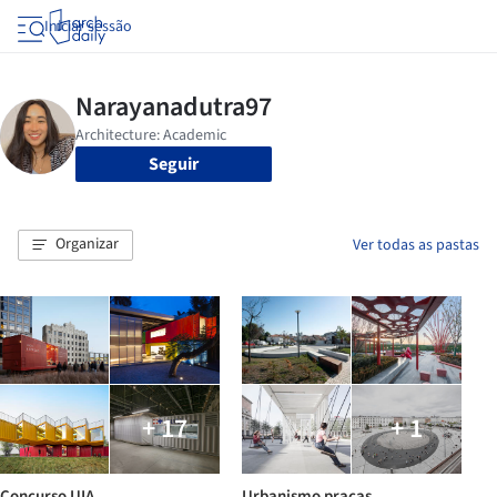
Iniciar sessão
Seguir
Organizar
Ver todas as pastas
+ 17
+ 1
Concurso UIA
Urbanismo praças