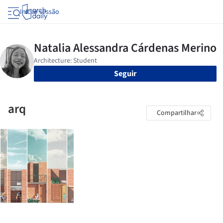
Iniciar sessão
Seguir
arq
Compartilhar