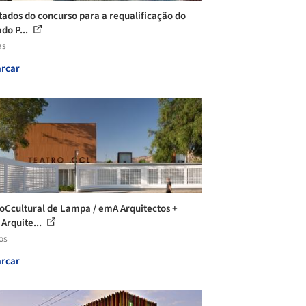
tados do concurso para a requalificação do
do P...
as
rcar
oCcultural de Lampa / emA Arquitectos +
Arquite...
os
rcar