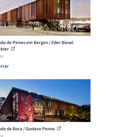
do de Peixes em Bergen / Eder Biesel
ekter
os
rcar
do da Boca / Gustavo Penna
os