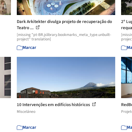
Dark Arkitekter divulga projeto de recuperação do
2º Lu
Teatro ...
requa
[missing "pt-BR.jslibrary.bookmarks_meta_type.unbuilt-
[missi
project" translation]
projec
Marcar
Ma
10 Intervenções em edifícios históricos
RedBu
Misceláneo
Projet
Marcar
Ma