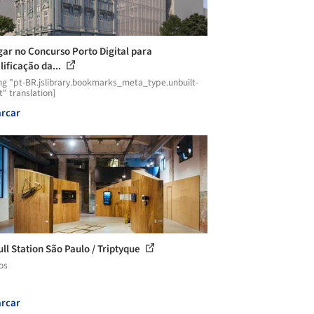
gar no Concurso Porto Digital para
lificação da...
ng "pt-BR.jslibrary.bookmarks_meta_type.unbuilt-
t" translation]
rcar
ll Station São Paulo / Triptyque
os
rcar