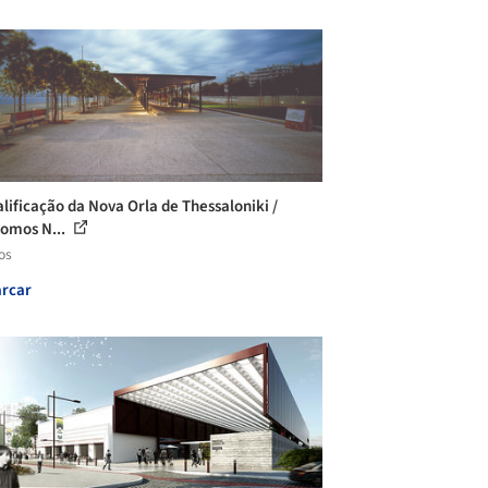
lificação da Nova Orla de Thessaloniki /
omos N...
os
rcar