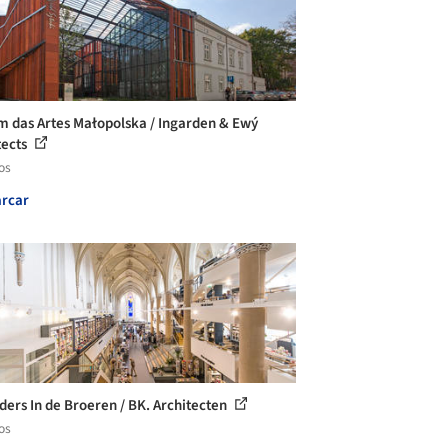
m das Artes Małopolska / Ingarden & Ewý
tects
os
rcar
ers In de Broeren / BK. Architecten
os