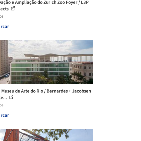
ação e Ampliação do Zurich Zoo Foyer / L3P
tects
os
rcar
 Museu de Arte do Rio / Bernardes + Jacobsen
e...
os
rcar