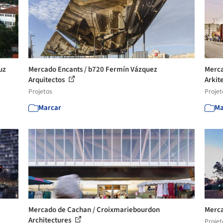
uz
Mercado Encants / b720 Fermín Vázquez
Merca
Arquitectos
Arkit
Projetos
Projet
Marcar
Ma
Mercado de Cachan / Croixmariebourdon
Merca
Architectures
Projet