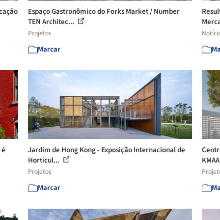
icação
Espaço Gastronômico do Forks Market / Number
Resul
TEN Architec...
Merca
Projetos
Notíci
Marcar
Ma
 é
Jardim de Hong Kong - Exposição Internacional de
Centr
Horticul...
KMAA 
Projetos
Projet
Marcar
Ma