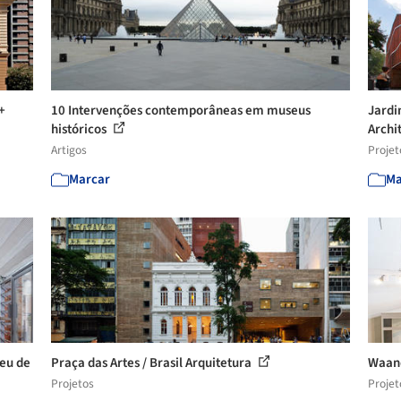
+
10 Intervenções contemporâneas em museus
Jardi
históricos
Archi
Artigos
Projet
Marcar
Ma
eu de
Praça das Artes / Brasil Arquitetura
Waand
Projetos
Projet