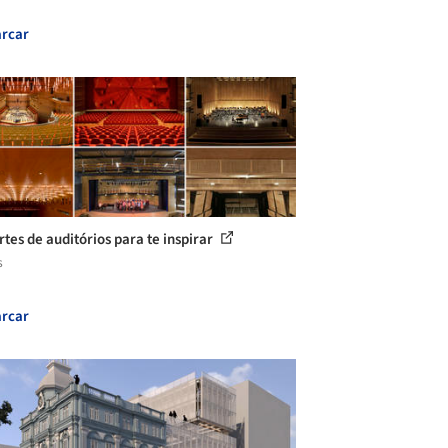
rcar
rtes de auditórios para te inspirar
s
rcar