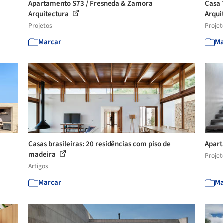
Apartamento S73 / Fresneda & Zamora
Casa T
Arquitectura
Arqui
Projetos
Projet
Marcar
Ma
Casas brasileiras: 20 residências com piso de
Apart
madeira
Projet
Artigos
Marcar
Ma