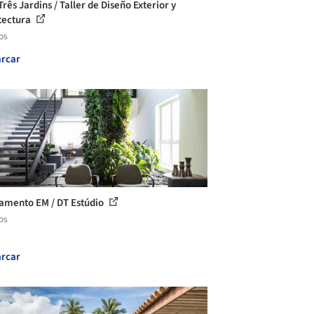
rês Jardins / Taller de Diseño Exterior y
tectura
os
rcar
amento EM / DT Estúdio
os
rcar