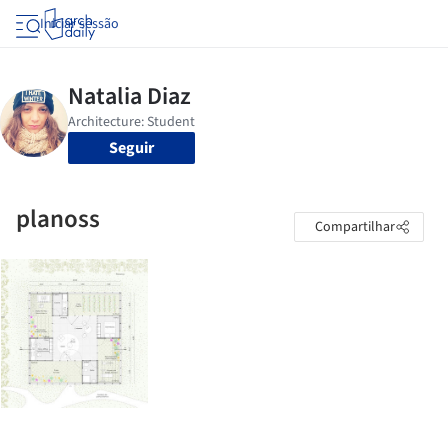
Iniciar sessão
Seguir
planoss
Compartilhar