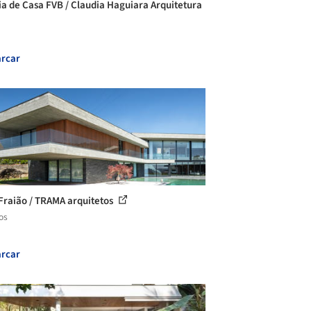
ia de Casa FVB / Claudia Haguiara Arquitetura
rcar
Fraião / TRAMA arquitetos
os
rcar