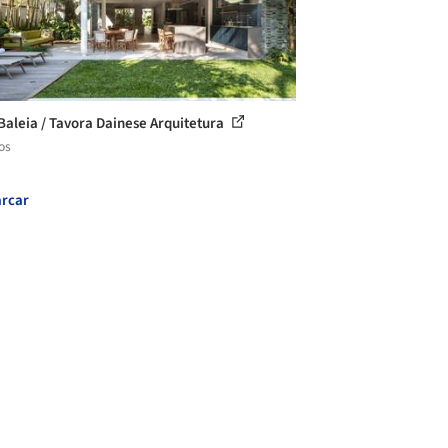
Baleia / Tavora Dainese Arquitetura
os
rcar