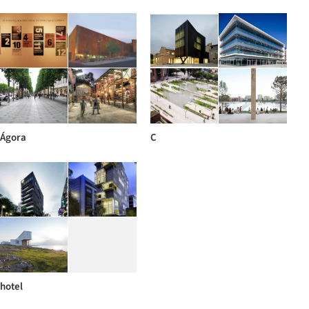
Ágora
C
hotel