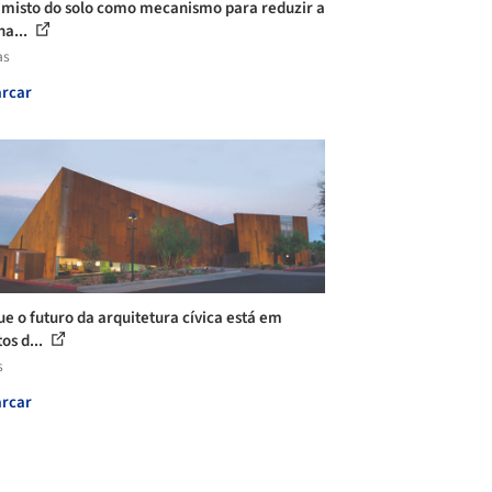
 misto do solo como mecanismo para reduzir a
na...
as
rcar
ue o futuro da arquitetura cívica está em
os d...
s
rcar