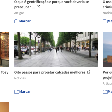
O que é gentrificação e porque você deveria se
O uso
preocupar ...
crimi
Artigos
Notíci
Marcar
Ma
 Toey
Oito passos para projetar calçadas melhores
Por q
projet
Notícias
Artigo
Marcar
Ma