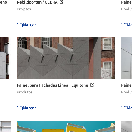
leno
Rebildporten / CEBRA
Paine
Projetos
Produ
Marcar
Ma
Painel para Fachadas Linea | Equitone
Paine
Produtos
Produ
Marcar
Ma