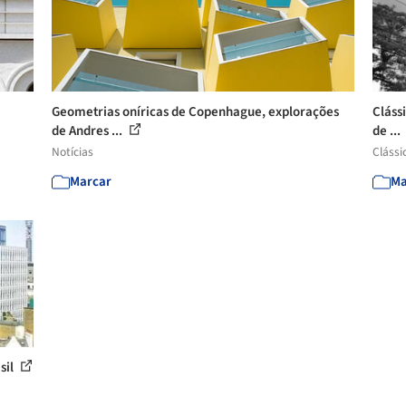
Geometrias oníricas de Copenhague, explorações
Clássi
de Andres ...
de ...
Notícias
Clássi
Marcar
Ma
sil