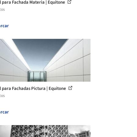
l para Fachada Materia | Equitone
tos
rcar
l para Fachadas Pictura | Equitone
tos
rcar