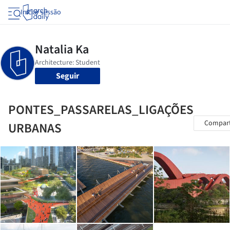
Iniciar sessão
Seguir
PONTES_PASSARELAS_LIGAÇÕES
Compart
URBANAS