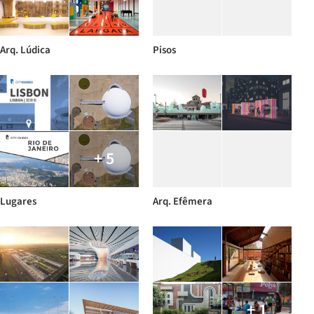
Arq. Lúdica
Pisos
+ 5
Lugares
Arq. Efêmera
+ 1