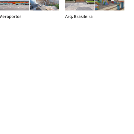
Aeroportos
Arq. Brasileira
+ 11
Livros e Cursos
Estádios
+ 7
+ 1