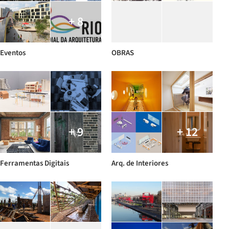
+ 8
Eventos
OBRAS
+ 9
+ 12
Ferramentas Digitais
Arq. de Interiores