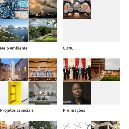
Meio Ambiente
CONC
+ 3
Projetos Especiais
Premiações