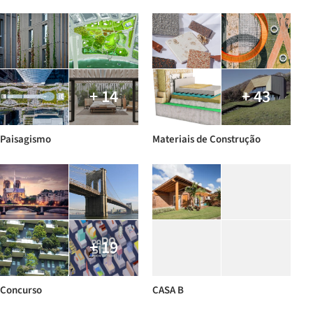
+ 14
+ 43
Paisagismo
Materiais de Construção
+ 19
Concurso
CASA B