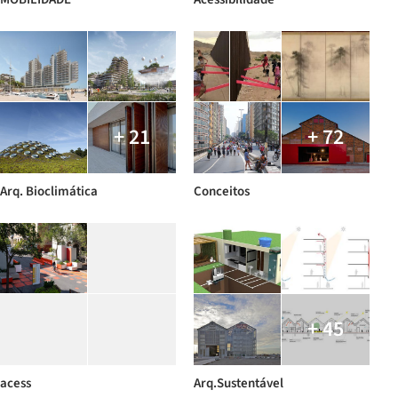
+ 21
+ 72
Arq. Bioclimática
Conceitos
+ 45
acess
Arq.Sustentável