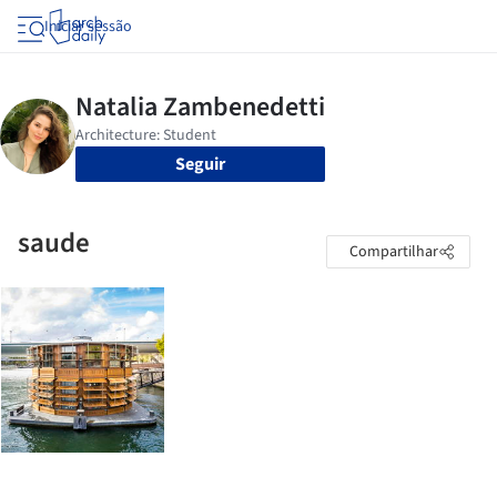
Iniciar sessão
Seguir
saude
Compartilhar