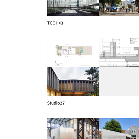
TCC I <3
Studio27