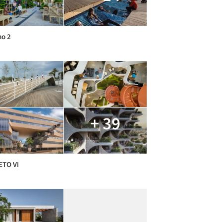
o 2
+ 39
ETO VI