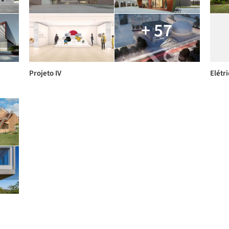
+ 57
Projeto IV
Elétr