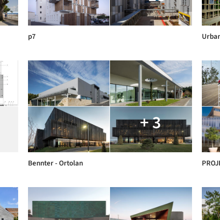
p7
Urban
+ 3
Bennter - Ortolan
PROJ