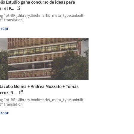
lis Estudio gana concurso de ideas para
r el P...
ng "pt-BR.jslibrary.bookmarks_meta_type.unbuilt-
t" translation]
rcar
Jacobo Molina + Andrea Mozzato + Tomás
ruz, fi...
ng "pt-BR.jslibrary.bookmarks_meta_type.unbuilt-
t" translation]
rcar