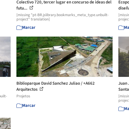
Colectivo 720, tercer lugar en concurso de ideas del
Ecopo
futu...
diseña
[missing "pt-BR.jslibrary.bookmarks_meta_type.unbuilt-
[missi
project" translation]
projec
Marcar
Ma
Biblioparque David Sanchez Juliao / +A662
Juan 
Arquitectos
Santac
uilt-
Projetos
[missi
projec
Marcar
Ma