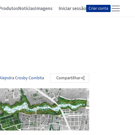
Produtos
Notícias
Imagens
Iniciar sessão
Criar conta
 Alejndra Crosby Combita
Compartilhar