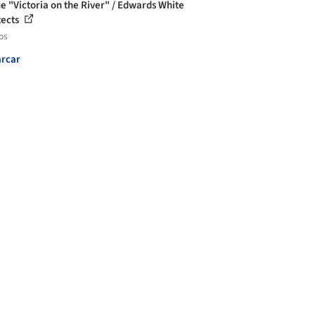
e "Victoria on the River" / Edwards White
tects
os
rcar