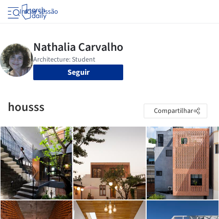
Iniciar sessão
Seguir
housss
Compartilhar