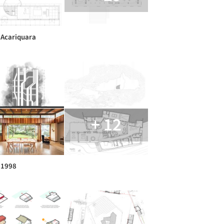
 Acariquara
+ 12
 1998