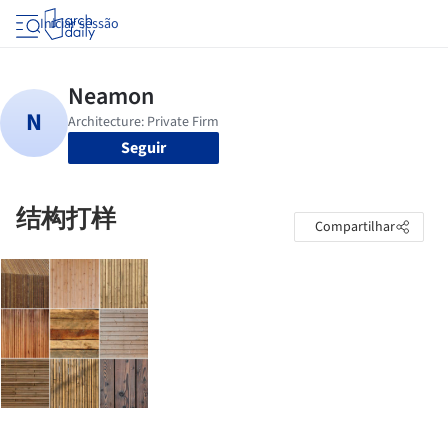
Iniciar sessão
Seguir
结构打样
Compartilhar