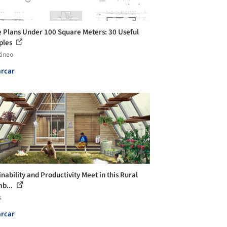
 Plans Under 100 Square Meters: 30 Useful
ples
láneo
rcar
nability and Productivity Meet in this Rural
b...
s
rcar