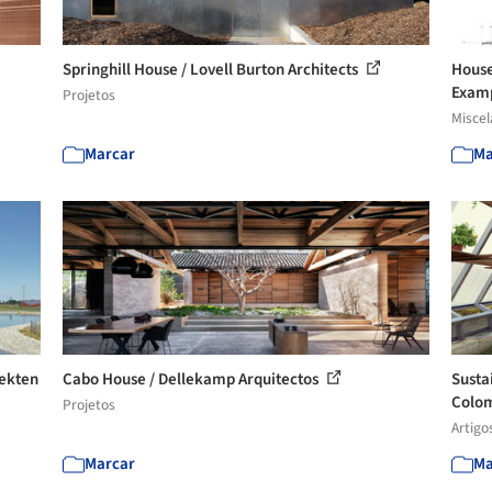
Springhill House / Lovell Burton Architects
House
Exam
Projetos
Misce
Marcar
Ma
tekten
Cabo House / Dellekamp Arquitectos
Sustai
Colom
Projetos
Artigo
Marcar
Ma