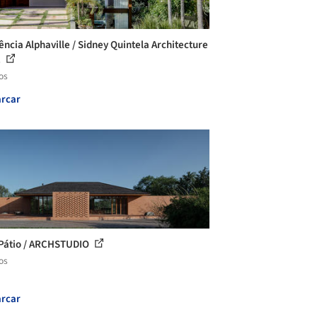
ência Alphaville / Sidney Quintela Architecture
.
os
rcar
Pátio / ARCHSTUDIO
os
rcar