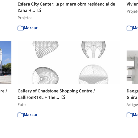
Esfera City Center: la primera obra residencial de
Vivie
Zaha H...
Projet
Projetos
Marcar
Ma
re /
Gallery of Chadstone Shopping Centre /
Daegu
CallisonRTKL + The...
Ghirar
Foto
Artigo
Marcar
Ma