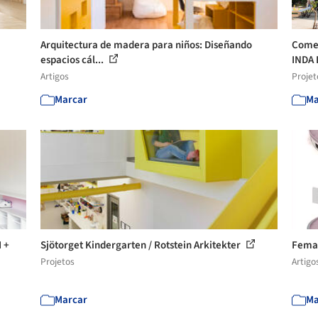
Arquitectura de madera para niños: Diseñando
Comed
espacios cál...
INDA 
Artigos
Projet
Marcar
Ma
I +
Sjötorget Kindergarten / Rotstein Arkitekter
Femal
Projetos
Artigo
Marcar
Ma