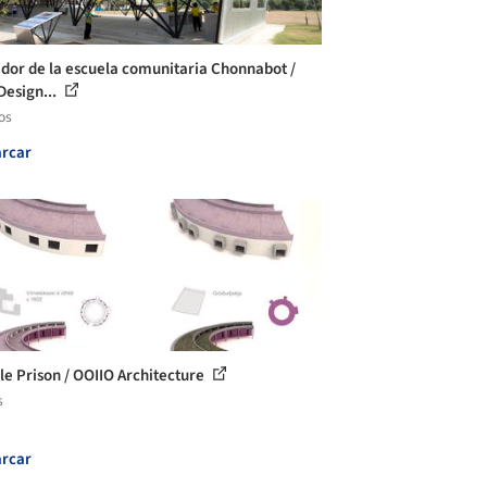
or de la escuela comunitaria Chonnabot /
Design...
os
rcar
e Prison / OOIIO Architecture
s
rcar