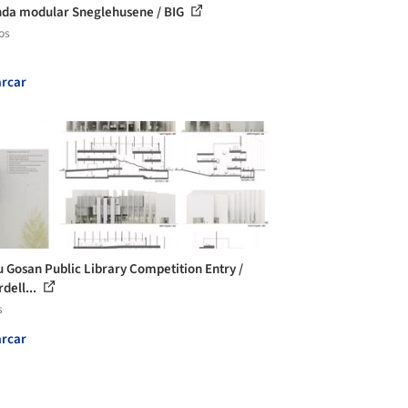
nda modular Sneglehusene / BIG
os
rcar
 Gosan Public Library Competition Entry /
dell...
s
rcar