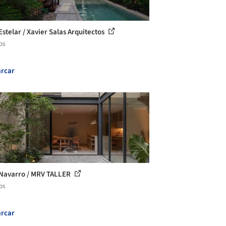
Estelar / Xavier Salas Arquitectos
os
rcar
Navarro / MRV TALLER
os
rcar