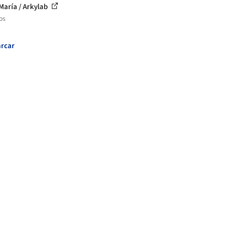
María / Arkylab
os
rcar