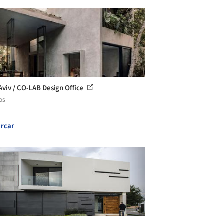
Aviv / CO-LAB Design Office
os
rcar