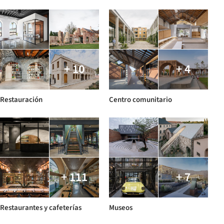
+ 10
+ 4
Restauración
Centro comunitario
+ 111
+ 7
Restaurantes y cafeterías
Museos