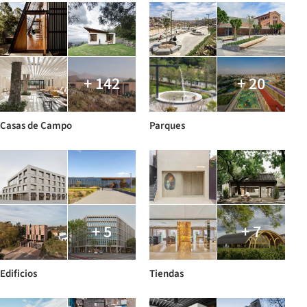
+ 142
+ 20
Casas de Campo
Parques
+ 5
+ 7
Edificios
Tiendas