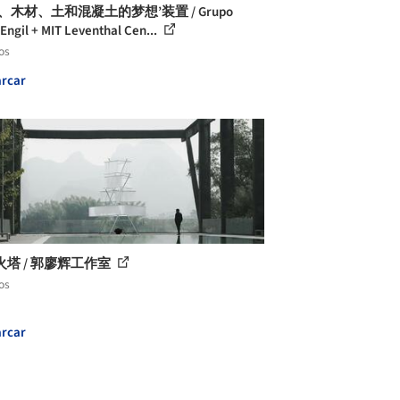
、木材、土和混凝土的梦想’装置 / Grupo
Engil + MIT Leventhal Cen...
os
rcar
火塔 / 郭廖辉工作室
os
rcar