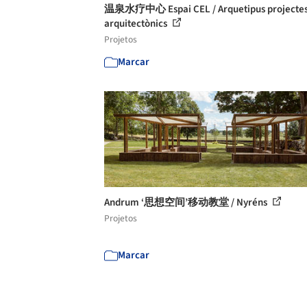
温泉水疗中心 Espai CEL / Arquetipus projecte
arquitectònics
Projetos
Marcar
Andrum ‘思想空间’移动教堂 / Nyréns
Projetos
Marcar