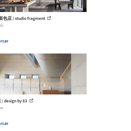
面包店 / studio fragment
os
rcar
/ design by 83
os
rcar