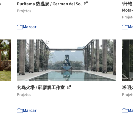
s
Puritama 热温泉 / German del Sol
‘纤维
Mota-
Projetos
Projet
Marcar
Ma
玄鸟火塔 / 郭廖辉工作室
凇明
Projetos
Projet
Marcar
Ma