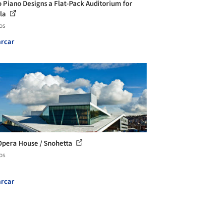
 Piano Designs a Flat-Pack Auditorium for
ila
os
rcar
Opera House / Snohetta
os
rcar