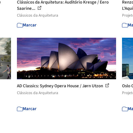
e
Clássicos da Arquitetura: Auditório Kresge / Eero
Renzo
Saarine...
L'Aqu
Clássicos da Arquitetura
Projet
Marcar
Ma
AD Classics: Sydney Opera House / Jørn Utzon
Oslo 
Clássicos da Arquitetura
Projet
Marcar
Ma