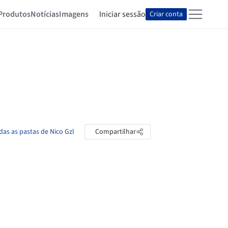
Produtos
Notícias
Imagens
Iniciar sessão
Criar conta
das as pastas de Nico Gzl
Compartilhar