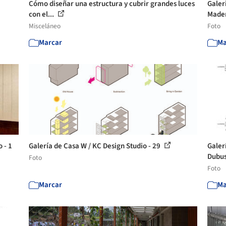
Cómo diseñar una estructura y cubrir grandes luces
Galer
con el...
Mader
Misceláneo
Foto
Marcar
Ma
 - 1
Galería de Casa W / KC Design Studio - 29
Galer
Dubus
Foto
Foto
Marcar
Ma