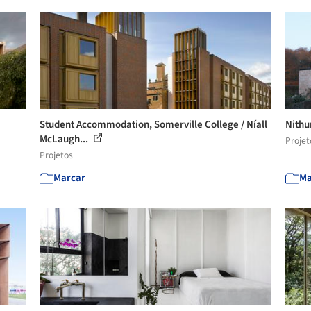
Student Accommodation, Somerville College / Níall
Nithu
McLaugh...
Projet
Projetos
Marcar
Ma