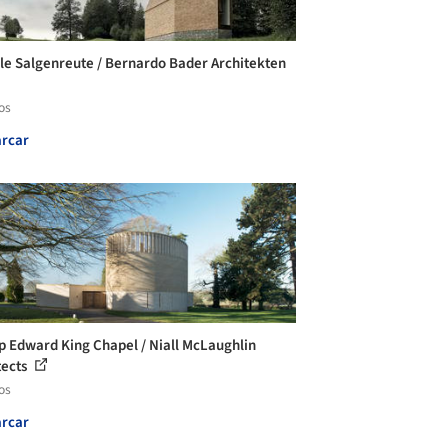
le Salgenreute / Bernardo Bader Architekten
os
rcar
p Edward King Chapel / Niall McLaughlin
tects
os
rcar