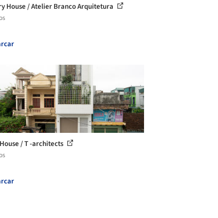
ry House / Atelier Branco Arquitetura
os
rcar
House / T -architects
os
rcar