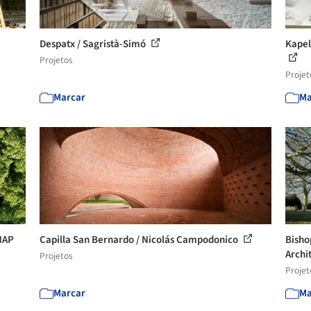
Despatx / Sagristà-Simó
Kapel
Projetos
Projet
Marcar
Ma
NAP
Capilla San Bernardo / Nicolás Campodonico
Bisho
Archi
Projetos
Projet
Marcar
Ma