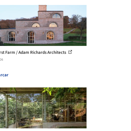
rst Farm / Adam Richards Architects
os
rcar