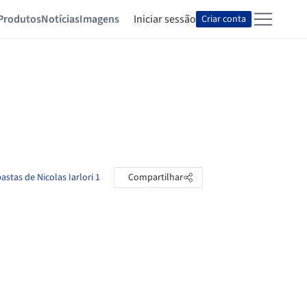
Produtos
Notícias
Imagens
Iniciar sessão
Criar conta
astas de Nicolas Iarlori 1
Compartilhar