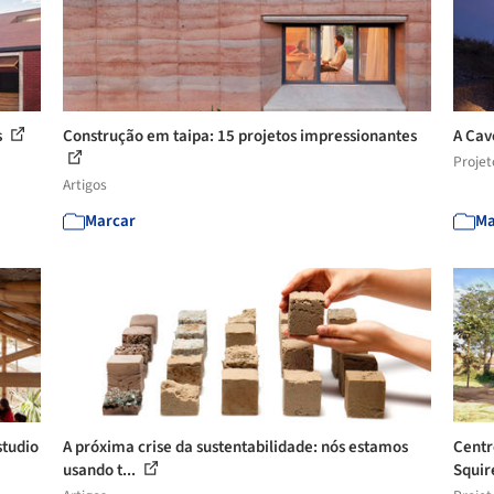
s
Construção em taipa: 15 projetos impressionantes
A Cav
Projet
Artigos
Marcar
Ma
studio
A próxima crise da sustentabilidade: nós estamos
Centr
usando t...
Squir