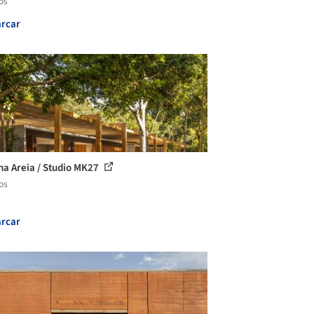
os
rcar
na Areia / Studio MK27
os
rcar