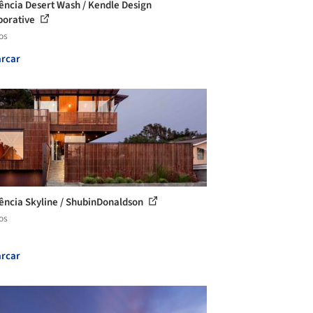
ência Desert Wash / Kendle Design
borative
os
rcar
ência Skyline / ShubinDonaldson
os
rcar