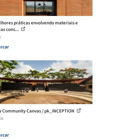
lhores práticas envolvendo materiais e
cas cons...
s
rcar
a Community Canvas / pk_iNCEPTiON
os
rcar