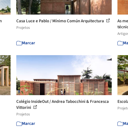
n
Casa Luce e Pablo / Mínimo Común Arquitectura
As me
técni
Projetos
Artigo
Marcar
Ma
Colégio InsideOut / Andrea Tabocchini & Francesca
Escol
Vittorini
Projet
Projetos
Marcar
Ma