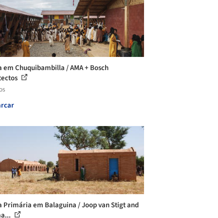
a em Chuquibambilla / AMA + Bosch
tectos
os
rcar
a Primária em Balaguina / Joop van Stigt and
a...