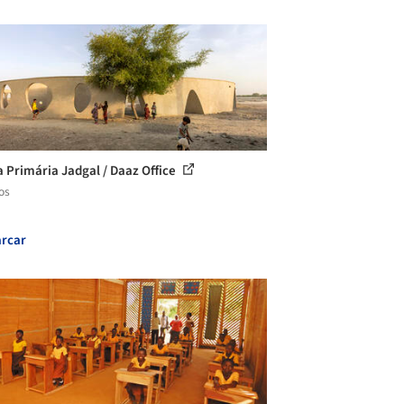
a Primária Jadgal / Daaz Office
os
rcar