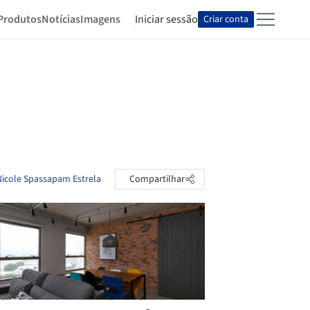
Produtos
Notícias
Imagens
Iniciar sessão
Criar conta
Nicole Spassapam Estrela
Compartilhar