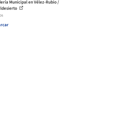
ería Municipal en Vélez-Rubio /
ldesierto
os
rcar