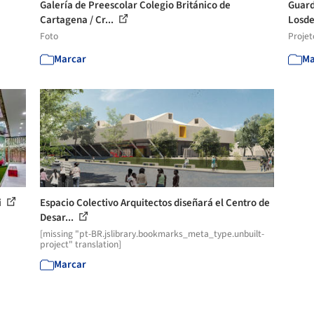
Galería de Preescolar Colegio Británico de
Guard
Cartagena / Cr...
Losde
Foto
Projet
Marcar
Ma
i
Espacio Colectivo Arquitectos diseñará el Centro de
Desar...
[missing "pt-BR.jslibrary.bookmarks_meta_type.unbuilt-
project" translation]
Marcar