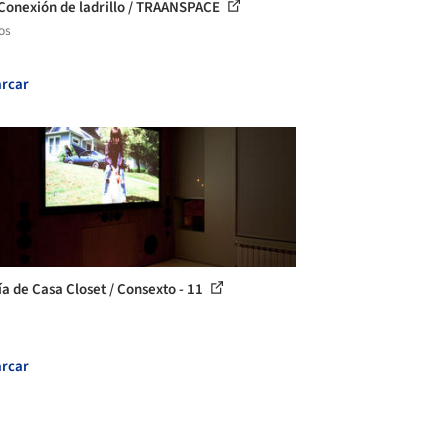
Conexión de ladrillo / TRAANSPACE
os
rcar
ía de Casa Closet / Consexto - 11
rcar