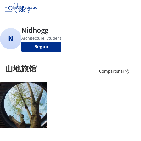
Iniciar sessão
Seguir
山地旅馆
Compartilhar