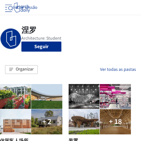
Iniciar sessão
Seguir
Organizar
Ver todas as pastas
+ 2
+ 18
休闲私人场所
装置