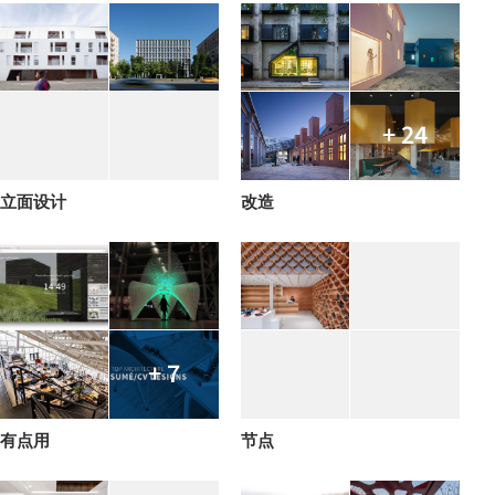
+ 24
立面设计
改造
+ 7
有点用
节点