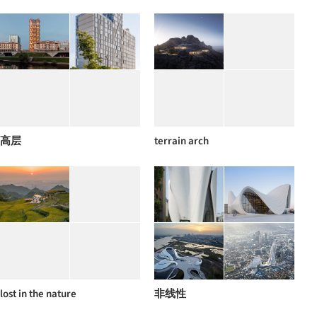
高层
terrain arch
lost in the nature
非线性