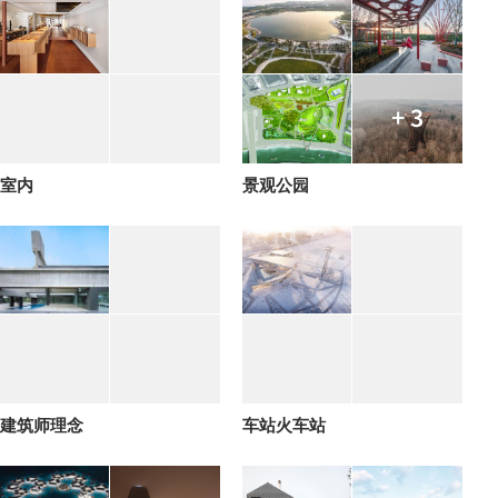
+ 3
室内
景观公园
建筑师理念
车站火车站