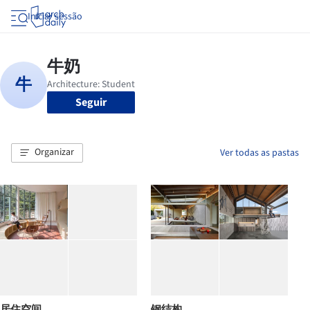
Iniciar sessão
Seguir
Organizar
Ver todas as pastas
居住空间
钢结构