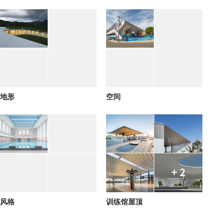
地形
空间
+ 2
风格
训练馆屋顶